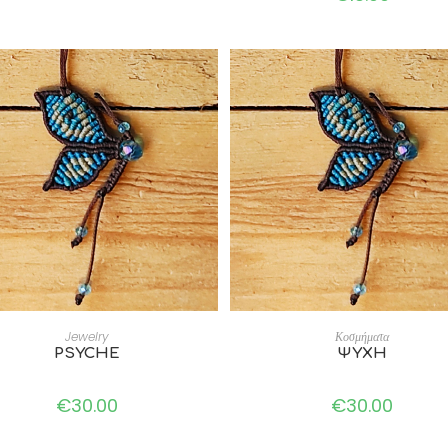
ADD TO CART
ADD TO CART
Jewelry
Κοσμήματα
PSYCHE
ΨΥΧΗ
€
30.00
€
30.00