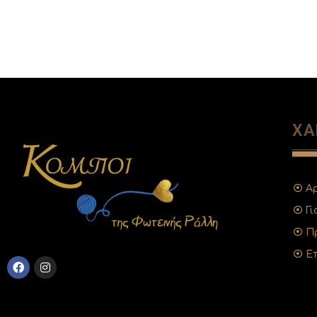
ΧΑ
Α
Γ
Π
Ε