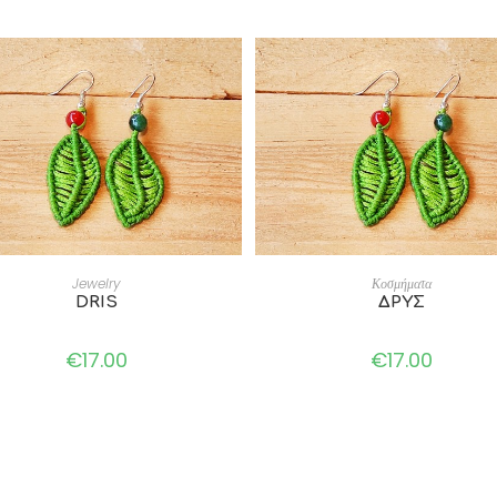
ADD TO CART
ADD TO CART
Jewelry
Κοσμήματα
DRIS
ΔΡΥΣ
€
17.00
€
17.00