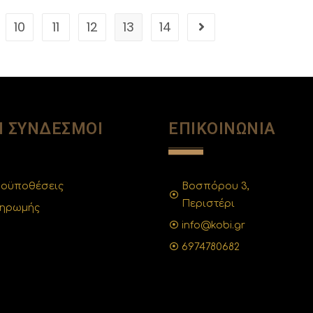
10
11
12
13
14
Ι ΣΥΝΔΕΣΜΟΙ
ΕΠΙΚΟΙΝΩΝΙΑ
ροϋποθέσεις
Βοσπόρου 3,
Περιστέρι
ληρωμής
info@kobi.gr
6974780682