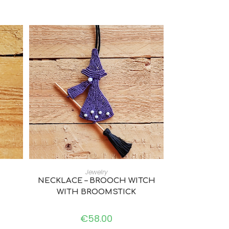
ADD TO CART
Jewelry
NECKLACE – BROOCH WITCH
WITH BROOMSTICK
€
58.00