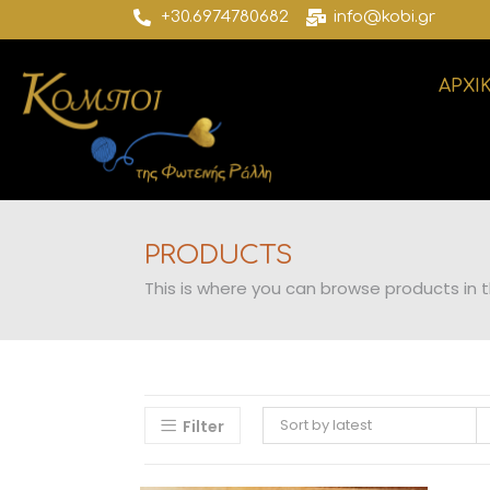
+30.6974780682
info@kobi.gr
ΑΡΧΙ
PRODUCTS
This is where you can browse products in th
Sort by latest
Filter