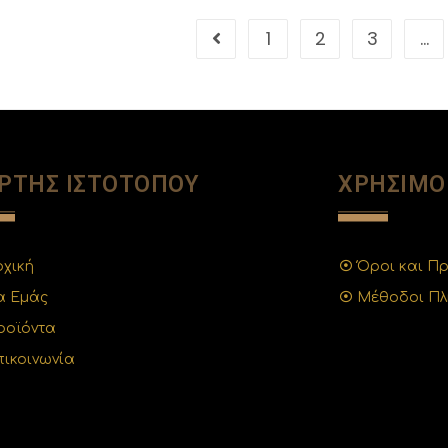
1
2
3
…
ΡΤΗΣ ΙΣΤΟΤΟΠΟΥ
ΧΡΗΣΙΜΟ
ρχική
Όροι και Π
ια Εμάς
Μέθοδοι Π
ροϊόντα
πικοινωνία