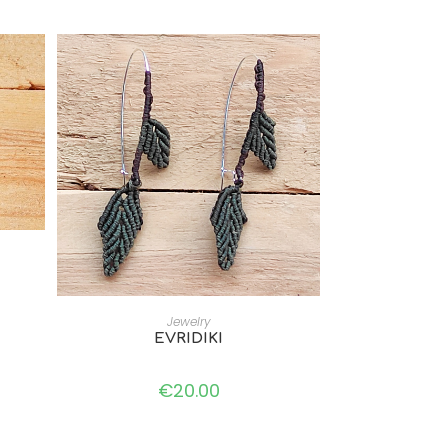
ADD TO CART
Jewelry
EVRIDIKI
€
20.00