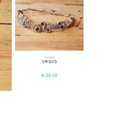
ADD TO CART
Jewelry
VRISIIS
€
38.00