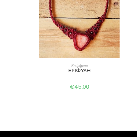
ADD TO CART
Κοσμήματα
ΕΡΙΦΥΛΗ
€
45.00