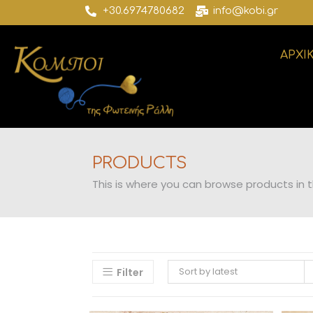
+30.6974780682
info@kobi.gr
ΑΡΧΙ
PRODUCTS
This is where you can browse products in th
Sort by latest
Filter