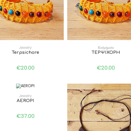
ADD TO CART
ADD TO CART
Jewelry
Κοσμήματα
Terpsichore
ΤΕΡΨΙΧΟΡΗ
€
20.00
€
20.00
ADD TO CART
Jewelry
AEROPI
€
37.00