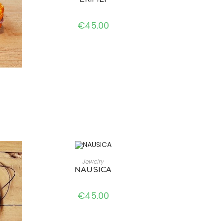
€
45.00
ADD TO CART
Jewelry
NAUSICA
€
45.00