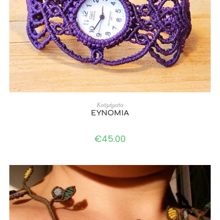
ADD TO CART
Κοσμήματα
ΕΥΝΟΜΙΑ
€
45.00