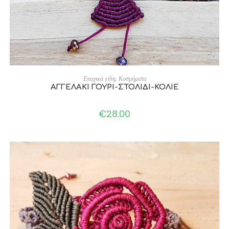
ADD TO CART
Εποχικά είδη
,
Κοσμήματα
ΑΓΓΕΛΑΚΙ ΓΟΥΡΙ-ΣΤΟΛΙΔΙ-ΚΟΛΙΕ
€
28.00