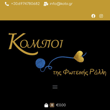
+30.6974780682
info@kobi.gr
0
€
0.00