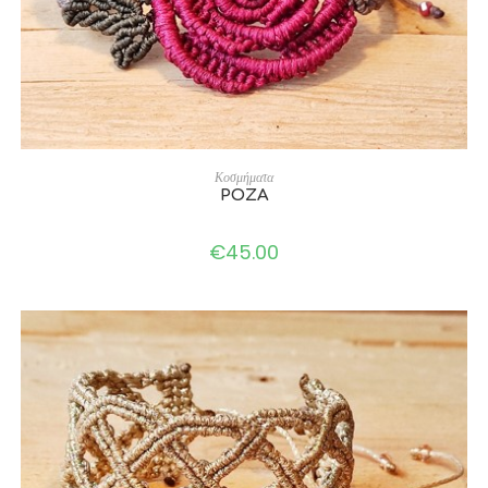
SELECT OPTIONS
Κοσμήματα
ΡΟΖΑ
€
45.00