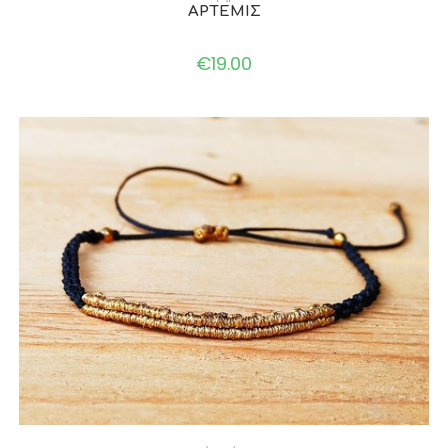
ΑΡΤΕΜΙΣ
€
19.00
ADD TO CART