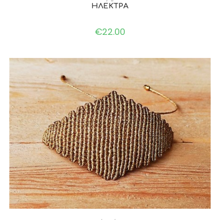
ΗΛΕΚΤΡΑ
€
22.00
ADD TO CART