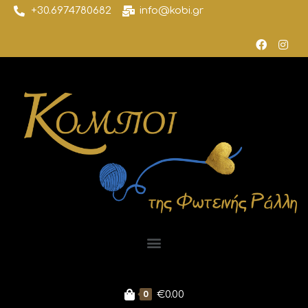
+30.6974780682
info@kobi.gr
0
€
0.00