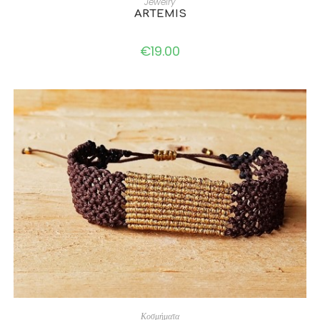
Jewelry
ARTEMIS
€
19.00
ADD TO CART
Κοσμήματα