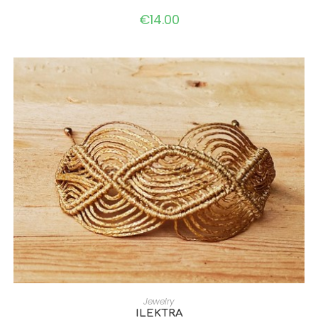
€
14.00
ADD TO CART
Jewelry
ILEKTRA