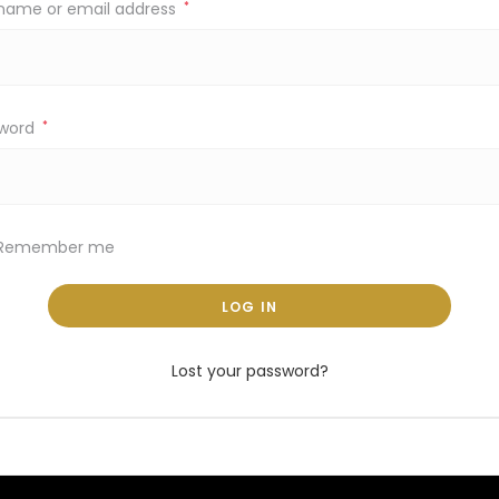
name or email address
*
sword
*
Remember me
LOG IN
Lost your password?