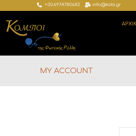
+30.6974780682
info@kobi.gr
ΑΡΧΙ
MY ACCOUNT