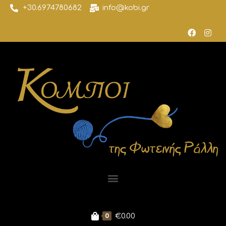
+30.6974780682
info@kobi.gr
0
€
0.00