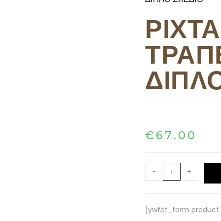
ΡΙΧΤΑ
ΤΡΑΠ
ΔΙΠΛ
€
67.00
-
+
[ywfbt_form product_