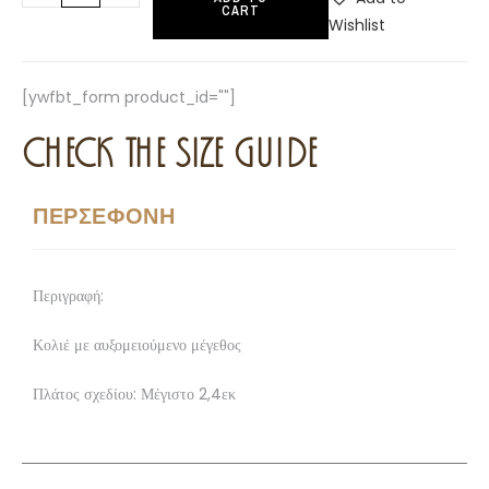
CART
Wishlist
[ywfbt_form product_id=""]
CHECK THE SIZE GUIDE
ΠΕΡΣΕΦΟΝΗ
Περιγραφή:
Κολιέ με αυξομειούμενο μέγεθος
Πλάτος σχεδίου: Μέγιστο 2,4εκ