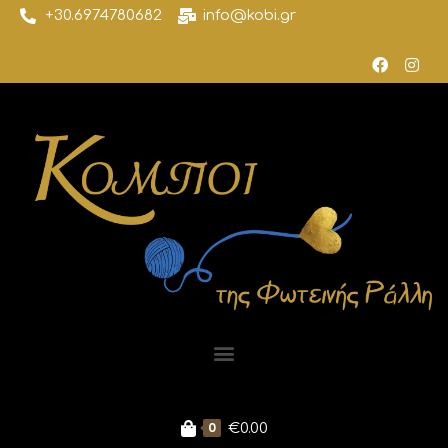
+30.6974780682
info@kobi.gr
0
€
0.00