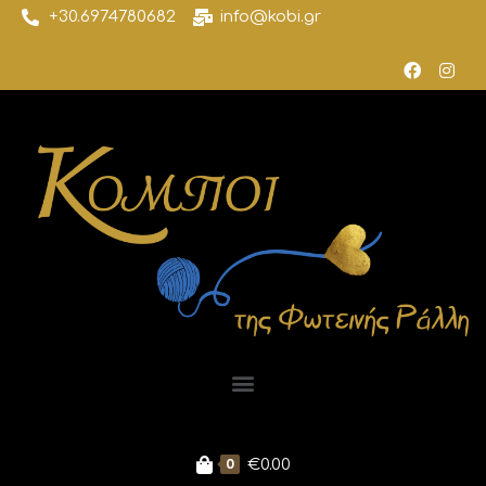
+30.6974780682
info@kobi.gr
0
€
0.00