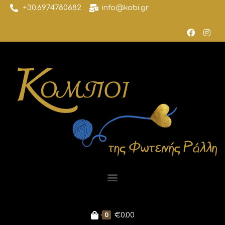
+30.6974780682
info@kobi.gr
0
€
0.00