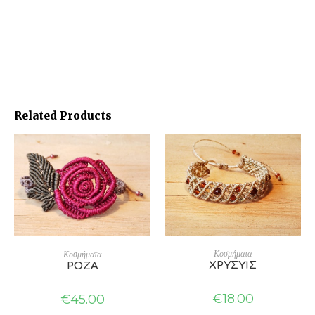
Related Products
ADD TO CART
SELECT OPTIONS
Κοσμήματα
Κοσμήματα
ΧΡΥΣΥΙΣ
ΡΟΖΑ
€
18.00
€
45.00