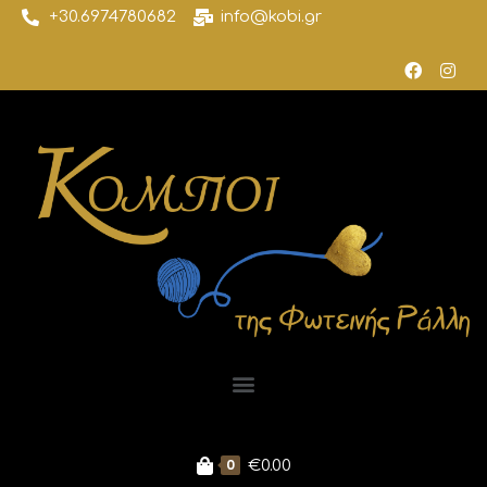
+30.6974780682
info@kobi.gr
0
€
0.00