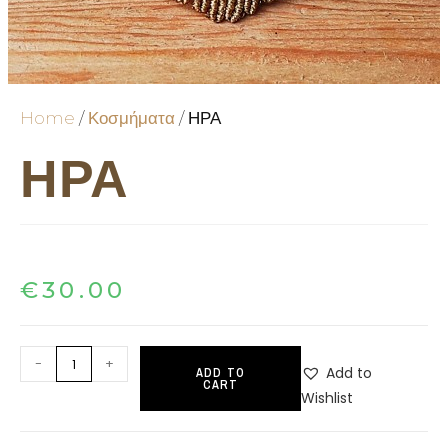
Home
/
Κοσμήματα
/ ΗΡΑ
ΗΡΑ
€
30.00
-
+
Add to
ADD TO
CART
Wishlist