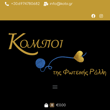
+30.6974780682
info@kobi.gr
0
€
0.00