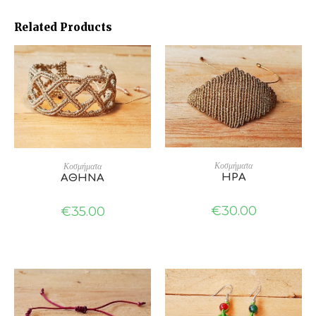
Related Products
ADD TO CART
ADD TO CART
Κοσμήματα
Κοσμήματα
ΗΡΑ
ΑΘΗΝΑ
€
30.00
€
35.00