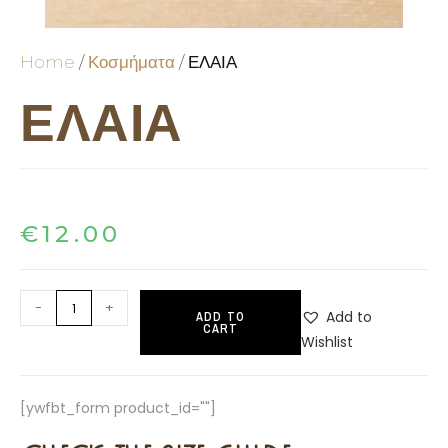
Home
/
Κοσμήματα
/ ΕΛΑΙΑ
ΕΛΑΙΑ
€
12.00
-
+
Add to
ADD TO
CART
Wishlist
[ywfbt_form product_id=""]