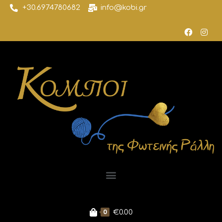
+30.6974780682
info@kobi.gr
0
€
0.00