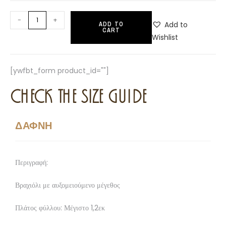
-
+
Add to
ADD TO
CART
Wishlist
[ywfbt_form product_id=""]
CHECK THE SIZE GUIDE
ΔΑΦΝΗ
Περιγραφή:
Βραχιόλι με αυξομειούμενο μέγεθος
Πλάτος φύλλου: Μέγιστο 1,2εκ