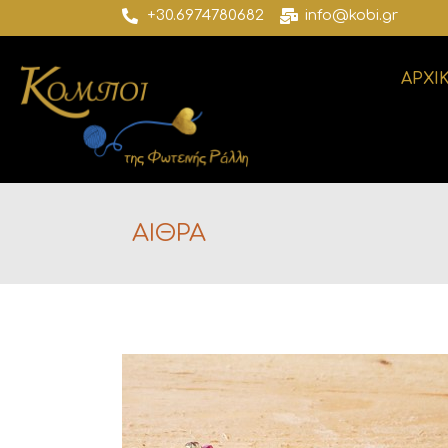
+30.6974780682
info@kobi.gr
ΑΡΧΙ
ΑΙΘΡΑ