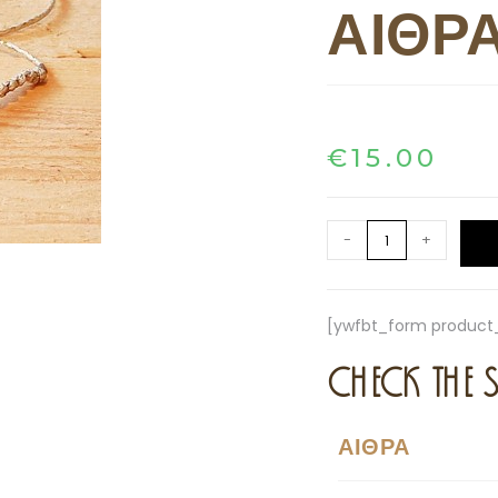
ΑΙΘΡ
€
15.00
-
+
[ywfbt_form product_
CHECK THE S
ΑΙΘΡΑ