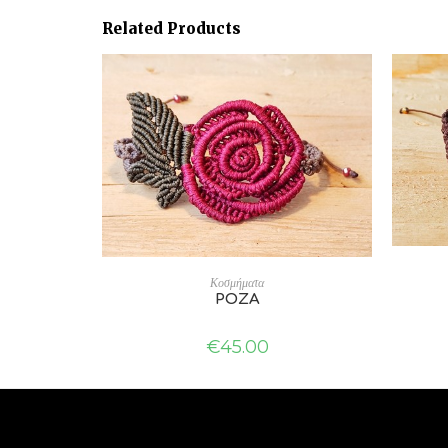
Related Products
SELECT OPTIONS
Κοσμήματα
ΡΟΖΑ
€
45.00