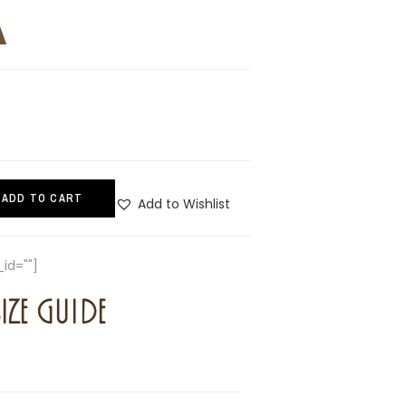
Α
ADD TO CART
Add to Wishlist
id=""]
IZE GUIDE