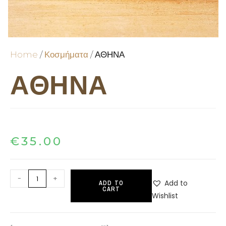
Home
/
Κοσμήματα
/ ΑΘΗΝΑ
ΑΘΗΝΑ
€
35.00
-
+
Add to
ADD TO
CART
Wishlist