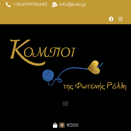
+30.6974780682
info@kobi.gr
0
€
0.00