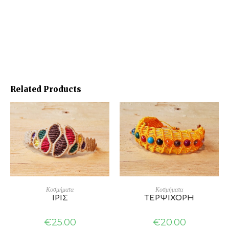
Related Products
ADD TO CART
ADD TO CART
Κοσμήματα
Κοσμήματα
ΤΕΡΨΙΧΟΡΗ
ΙΡΙΣ
€
20.00
€
25.00