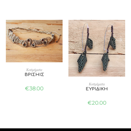
ADD TO CART
Κοσμήματα
ΒΡΙΣΗΙΣ
ADD TO CART
Κοσμήματα
€
38.00
ΕΥΡΙΔΙΚΗ
€
20.00