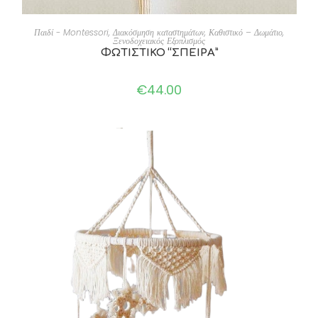
ADD TO CART
Παιδί - Montessori
,
Διακόσμηση καταστημάτων
,
Καθιστικό – Δωμάτιο
,
Ξενοδοχειακός Εξοπλισμός
ΦΩΤΙΣΤΙΚΟ “ΣΠΕΙΡΑ”
€
44.00