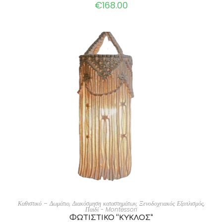
€
168.00
ADD TO CART
Καθιστικό – Δωμάτιο
,
Διακόσμηση καταστημάτων
,
Ξενοδοχειακός Εξοπλισμός
,
Παιδί - Montessori
ΦΩΤΙΣΤΙΚΟ “ΚΥΚΛΟΣ”