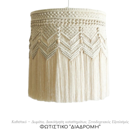
ADD TO CART
Καθιστικό – Δωμάτιο
,
Διακόσμηση καταστημάτων
,
Ξενοδοχειακός Εξοπλισμός
ΦΩΤΙΣΤΙΚΟ “ΔΙΑΔΡΟΜΗ”