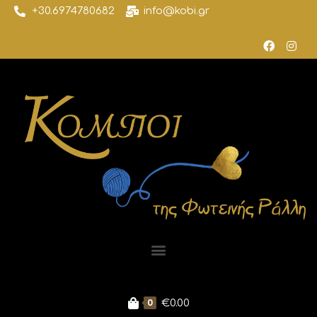
+30.6974780682
info@kobi.gr
0
€
0.00