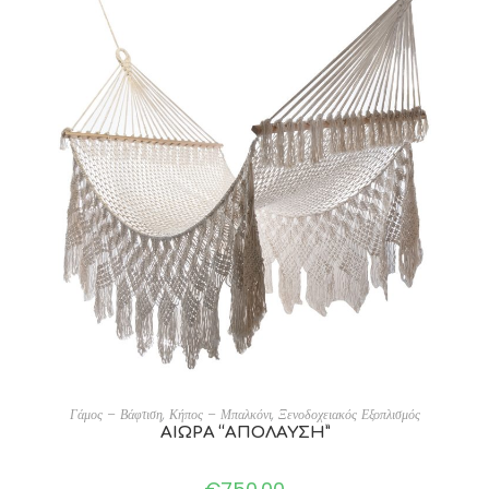
ADD TO CART
Γάμος – Βάφτιση
,
Κήπος – Μπαλκόνι
,
Ξενοδοχειακός Εξοπλισμός
ΑΙΩΡΑ “ΑΠΟΛΑΥΣΗ”