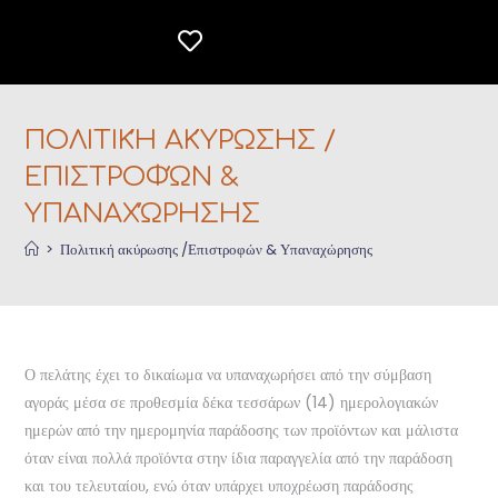
ΠΟΛΙΤΙΚΉ ΑΚΎΡΩΣΗΣ /
ΕΠΙΣΤΡΟΦΏΝ &
ΥΠΑΝΑΧΏΡΗΣΗΣ
>
Πολιτική ακύρωσης /Επιστροφών & Υπαναχώρησης
Ο πελάτης έχει το δικαίωμα να υπαναχωρήσει από την σύμβαση
αγοράς μέσα σε προθεσμία δέκα τεσσάρων (14) ημερολογιακών
ημερών από την ημερομηνία παράδοσης των προϊόντων και μάλιστα
όταν είναι πολλά προϊόντα στην ίδια παραγγελία από την παράδοση
και του τελευταίου, ενώ όταν υπάρχει υποχρέωση παράδοσης