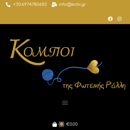
+30.6974780682
info@kobi.gr
0
€
0.00